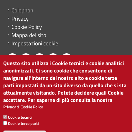
Menu footer
Colophon
Privacy
Cookie Policy
Mappa del sito
Impostazioni cookie
Questo sito utilizza i Cookie tecnici e cookie analitici
anonimizzati. Ci sono cookie che consentono di
CAMERA DI COMMERCIO DI BOLZANO
navigare all’interno del nostro sito e cookie terze
via Alto Adige 60 | I-39100 Bolzano
parti impostati da un sito diverso da quello che si sta
tel. 0471 945 511 |
info@camcom.bz.it
attualmente visitando. Potete decidere quali Cookie
Partita IVA: 00376420212
accettare. Per saperne di più consulta la nostra
ISTITUTO PER LA PROMOZIONE DELLO
Privacy & Cookie Policy
SVILUPPO ECONOMICO
Cookie tecnici
Partita IVA: 01716880214
Cookie terze parti