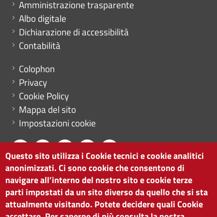
Amministrazione trasparente
Albo digitale
Dichiarazione di accessibilità
Contabilità
Menu footer
Colophon
Privacy
Cookie Policy
Mappa del sito
Impostazioni cookie
Questo sito utilizza i Cookie tecnici e cookie analitici
anonimizzati. Ci sono cookie che consentono di
CAMERA DI COMMERCIO DI BOLZANO
navigare all’interno del nostro sito e cookie terze
via Alto Adige 60 | I-39100 Bolzano
parti impostati da un sito diverso da quello che si sta
tel. 0471 945 511 |
info@camcom.bz.it
attualmente visitando. Potete decidere quali Cookie
Partita IVA: 00376420212
accettare. Per saperne di più consulta la nostra