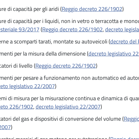
re di capacità per gli aridi (
Reggio decreto 226/1902
)
re di capacità per i liquidi, non in vetro o terracotta e mon
steriale 93/2017
(
Reggio decreto 226/1902
,
decreto legisl
erne a scomparti tarati, montate su autoveicoli (
decreto del
menti per la misura della dimensione (
decreto legislativo 2
atori di livello (
Reggio decreto 226/1902
)
menti per pesare a funzionamento non automatico ed autom
eto legislativo 22/2007
)
emi di misura per la misurazione continua e dinamica di quanti
reto 226/1902
,
decreto legislativo 22/2007
)
atori del gas e dispositivi di conversione del volume (
Reggi
2007
)