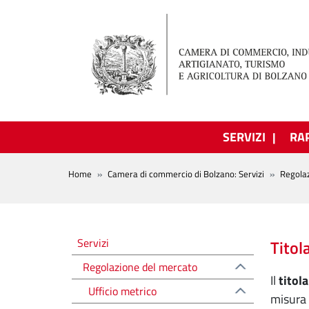
Salta al contenuto principale
SERVIZI
RA
BREADCRUMB
Home
Camera di commercio di Bolzano: Servizi
Regola
Regolazione del mercato
Servizi
Titol
Regolazione del mercato
Il
titol
Ufficio metrico
misura o