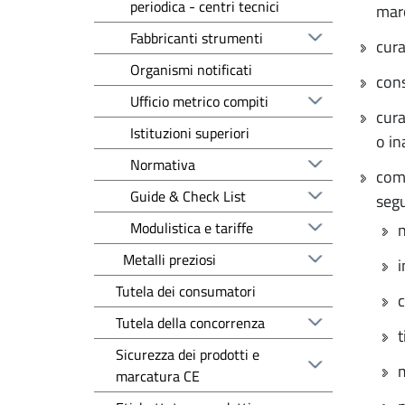
periodica - centri tecnici
marc
Fabbricanti strumenti
cura
Organismi notificati
cons
Ufficio metrico compiti
cura
Istituzioni superiori
o in
Normativa
comu
Guide & Check List
segu
Modulistica e tariffe
n
Metalli preziosi
i
Tutela dei consumatori
c
Tutela della concorrenza
t
Sicurezza dei prodotti e
m
marcatura CE