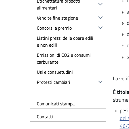
n
Etichettatura prodotti
alimentari
a
Vendite fine stagione
d
Concorsi a premio
d
Listini prezzi delle opere edili
e non edili
c
Emissioni di CO2 e consumi
s
carburante
Usi e consuetudini
La veri
Protesti cambiari
È
titol
strumen
Comunicati stampa
pesi 
Contatti
dell
46/