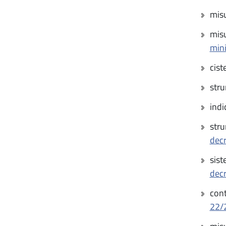
misu
misu
mini
cist
stru
indic
stru
decr
sist
dec
cont
22/