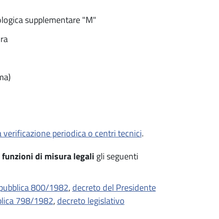
ologica supplementare "M"
ura
ma)
 verificazione periodica o centri tecnici
.
e
funzioni di misura legali
gli seguenti
epubblica 800/1982
,
decreto del Presidente
blica 798/1982
,
decreto legislativo