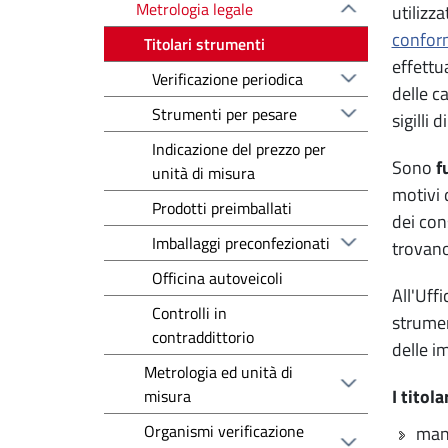
Metrologia legale
utilizza
confor
Titolari strumenti
effettu
Verificazione periodica
delle c
Strumenti per pesare
sigilli 
Indicazione del prezzo per
Sono
f
unità di misura
motivi 
Prodotti preimballati
dei con
Imballaggi preconfezionati
trovan
Officina autoveicoli
All'Uff
Controlli in
strumen
contraddittorio
delle im
Metrologia ed unità di
I titol
misura
Organismi verificazione
mant