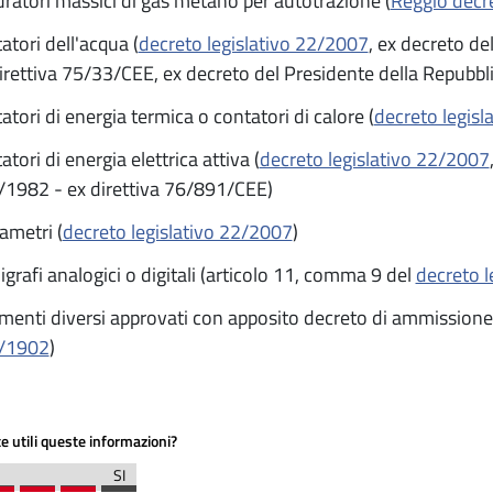
ratori massici di gas metano per autotrazione (
Reggio decr
atori dell'acqua (
decreto legislativo 22/2007
, ex decreto d
irettiva 75/33/CEE, ex decreto del Presidente della Repubb
atori di energia termica o contatori di calore (
decreto legisl
atori di energia elettrica attiva (
decreto legislativo 22/2007
1982 - ex direttiva 76/891/CEE)
ametri (
decreto legislativo 22/2007
)
igrafi analogici o digitali (articolo 11, comma 9 del
decreto 
menti diversi approvati con apposito decreto di ammissione a
/1902
)
e utili queste informazioni?