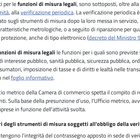
ti per le
funzioni di misura legali
, sono sottoposti, oltre all
mità
, alla
verificazione periodica
. La verificazione periodica 
ato sugli strumenti di misura dopo la loro messa in servizio,
aratteristiche metrologiche, o a seguito di riparazione per q
di protezione, anche di tipo elettronico (
decreto del Ministro
unzioni di misura legali
le funzioni per i quali sono previste
di interesse pubblico, sanità pubblica, sicurezza pubblica, or
sumatori, imposizione di tasse e di diritti e lealtà nelle tra
o nel
foglio informativo
.
icio metrico della Camera di commercio spetta il compito di rea
ti. Sulla base della presunzione d'uso, l'Ufficio metrico, avv
prese in funzione dell'attività svolta.
ari degli strumenti di misura soggetti all'obbligo della ver
engono l'integrità del contrassegno apposto in sede di verif