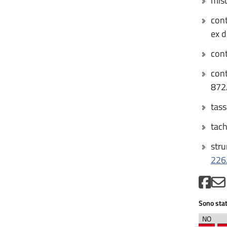
misu
cont
ex d
cont
cont
872/
tass
tach
stru
226
Sono stat