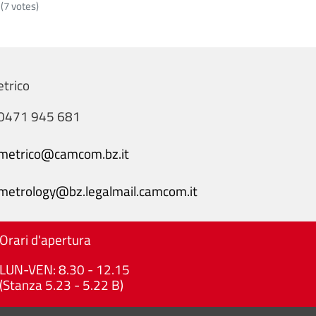
(
7
votes)
etrico
0471 945 681
metrico@camcom.bz.it
metrology@bz.legalmail.camcom.it
Orari d'apertura
LUN-VEN: 8.30 - 12.15
(Stanza 5.23 - 5.22 B)