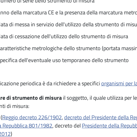
umero di serie dello strumento di misura
nno della marcatura CE e la presenza della marcatura metr
ata di messa in servizio dell'utilizzo della strumento di mis
ata di cessazione dell'utilizzo dello strumento di misura
aratteristiche metrologiche dello strumento (portata massi
pecifica dell'eventuale uso temporaneo dello strumento
ficazione periodica è da richiedere a specifici
organismi per la
are di strumento di misura
il soggetto, il quale utilizza per l
ti di misura:
(
Reggio decreto 226/1902
,
decreto del Presidente della R
a Repubblica 801/1982
, decreto del
Presidente della Repub
2012
)