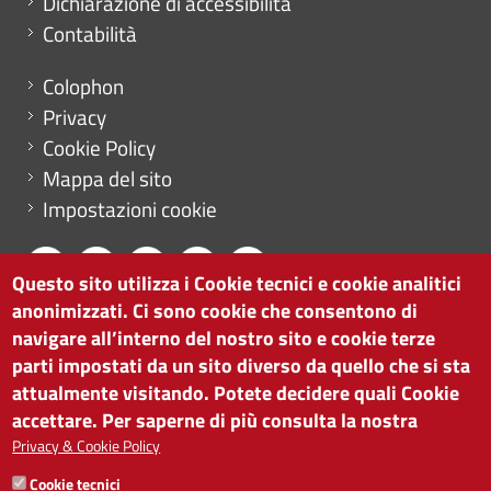
Dichiarazione di accessibilità
Contabilità
Menu footer
Colophon
Privacy
Cookie Policy
Mappa del sito
Impostazioni cookie
Questo sito utilizza i Cookie tecnici e cookie analitici
anonimizzati. Ci sono cookie che consentono di
CAMERA DI COMMERCIO DI BOLZANO
navigare all’interno del nostro sito e cookie terze
via Alto Adige 60 | I-39100 Bolzano
parti impostati da un sito diverso da quello che si sta
tel. 0471 945 511 |
info@camcom.bz.it
attualmente visitando. Potete decidere quali Cookie
Partita IVA: 00376420212
accettare. Per saperne di più consulta la nostra
ISTITUTO PER LA PROMOZIONE DELLO
Privacy & Cookie Policy
SVILUPPO ECONOMICO
Cookie tecnici