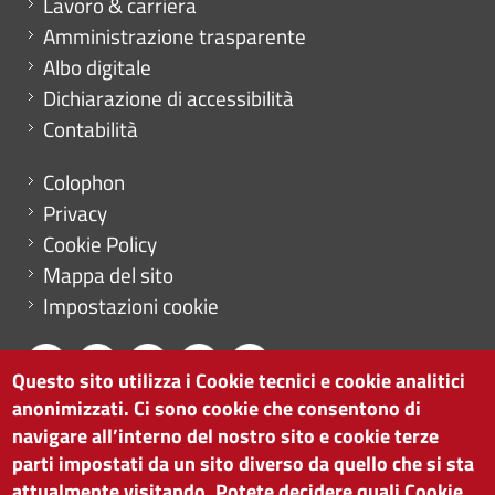
Lavoro & carriera
Amministrazione trasparente
Albo digitale
Dichiarazione di accessibilità
Contabilità
Menu footer
Colophon
Privacy
Cookie Policy
Mappa del sito
Impostazioni cookie
Questo sito utilizza i Cookie tecnici e cookie analitici
anonimizzati. Ci sono cookie che consentono di
CAMERA DI COMMERCIO DI BOLZANO
navigare all’interno del nostro sito e cookie terze
via Alto Adige 60 | I-39100 Bolzano
parti impostati da un sito diverso da quello che si sta
tel. 0471 945 511 |
info@camcom.bz.it
attualmente visitando. Potete decidere quali Cookie