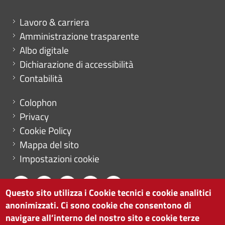
Mini menu di servizio
Lavoro & carriera
Amministrazione trasparente
Albo digitale
Dichiarazione di accessibilità
Contabilità
Menu footer
Colophon
Privacy
Cookie Policy
Mappa del sito
Impostazioni cookie
Questo sito utilizza i Cookie tecnici e cookie analitici
anonimizzati. Ci sono cookie che consentono di
CAMERA DI COMMERCIO DI BOLZANO
navigare all’interno del nostro sito e cookie terze
via Alto Adige 60 | I-39100 Bolzano