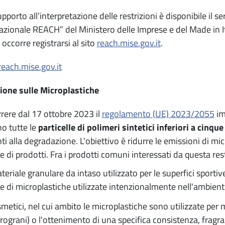
upporto all’interpretazione delle restrizioni è disponibile il s
zionale REACH” del Ministero delle Imprese e del Made in I
 occorre registrarsi al sito
reach.mise.gov.it
.
reach.mise.gov.it
ione sulle Microplastiche
rere dal 17 ottobre 2023 il
regolamento (UE) 2023/2055
im
no tutte le
particelle di polimeri sintetici inferiori a cinque
nti alla degradazione. L'obiettivo è ridurre le emissioni di 
le di prodotti. Fra i prodotti comuni interessati da questa res
ateriale granulare da intaso utilizzato per le superfici sportive 
e di microplastiche utilizzate intenzionalmente nell'ambient
smetici, nel cui ambito le microplastiche sono utilizzate per mo
rograni) o l'ottenimento di una specifica consistenza, fragra