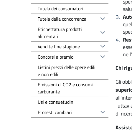
sper
Tutela dei consumatori
salu
Aut
Tutela della concorrenza
quel
Etichettatura prodotti
spec
alimentari
Res
Vendite fine stagione
esse
nell
Concorsi a premio
Listini prezzi delle opere edili
Chi ri
e non edili
Gli obb
Emissioni di CO2 e consumi
superio
carburante
all'int
Usi e consuetudini
Tuttavia
Protesti cambiari
di ricer
Assist