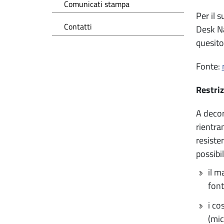
Comunicati stampa
Per il s
Contatti
Desk Na
quesito
Fonte:
Restriz
A decor
rientra
resiste
possibi
il m
font
i co
(mic