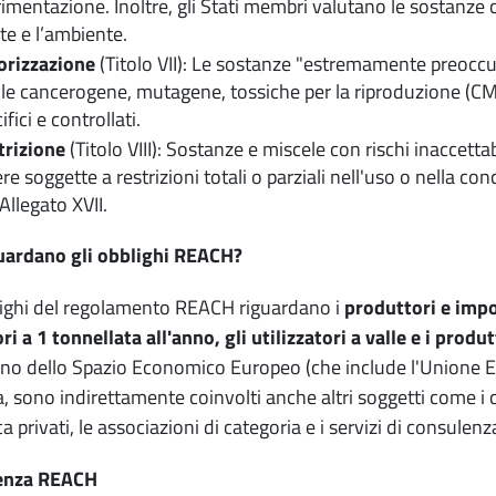
imentazione. Inoltre, gli Stati membri valutano le sostanze 
te e l’ambiente.
orizzazione
(Titolo VII): Le sostanze "estremamente preoccu
le cancerogene, mutagene, tossiche per la riproduzione (CM
ifici e controllati.
trizione
(Titolo VIII): Sostanze e miscele con rischi inaccett
re soggette a restrizioni totali o parziali nell'uso o nella co
'Allegato XVII.
guardano gli obblighi REACH?
lighi del regolamento REACH riguardano i
produttori e impo
ri a 1 tonnellata all'anno, gli utilizzatori a valle e i produ
erno dello Spazio Economico Europeo (che include l'Unione E
, sono indirettamente coinvolti anche altri soggetti come i con
ca privati, le associazioni di categoria e i servizi di consulenz
enza REACH