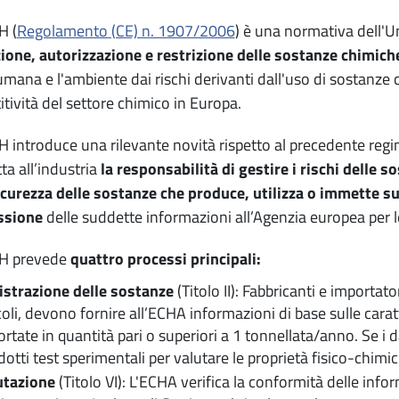
H (
Regolamento (CE) n. 1907/2006
) è una normativa dell'U
ione, autorizzazione e restrizione delle sostanze chimich
umana e l'ambiente dai rischi derivanti dall'uso di sostanze 
tività del settore chimico in Europa.
H introduce una rilevante novità rispetto al precedente regime 
ta all’industria
la responsabilità di gestire i rischi delle 
icurezza delle sostanze che produce, utilizza o immette s
ssione
delle suddette informazioni all’Agenzia europea per 
CH prevede
quattro processi principali:
istrazione delle sostanze
(Titolo II): Fabbricanti e importato
coli, devono fornire all’ECHA informazioni di base sulle carat
rtate in quantità pari o superiori a 1 tonnellata/anno. Se i 
otti test sperimentali per valutare le proprietà fisico-chimi
utazione
(Titolo VI): L'ECHA verifica la conformità delle info