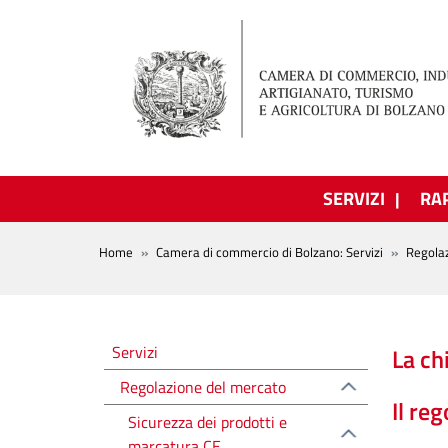
Salta al contenuto principale
SERVIZI
RA
BREADCRUMB
Home
Camera di commercio di Bolzano: Servizi
Regola
Regolazione del mercato
Servizi
La ch
Regolazione del mercato
Il re
Sicurezza dei prodotti e
marcatura CE