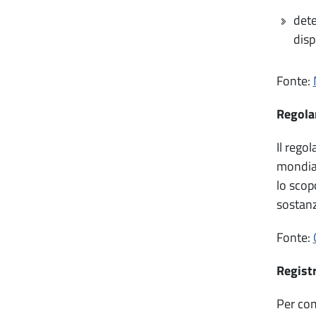
dete
disp
Fonte:
Regola
Il regol
mondial
lo scop
sostanz
Fonte:
Regist
Per com