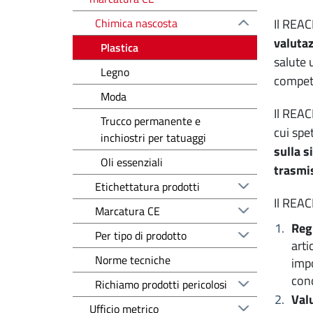
Chimica nascosta
Il REAC
valutaz
Plastica
salute 
Legno
competi
Moda
Il REAC
Trucco permanente e
cui spet
inchiostri per tatuaggi
sulla s
Oli essenziali
trasmi
Etichettatura prodotti
Il REA
Marcatura CE
Reg
Per tipo di prodotto
arti
Norme tecniche
impo
cond
Richiamo prodotti pericolosi
Val
Ufficio metrico