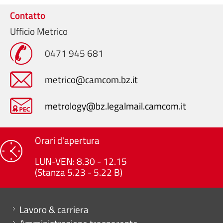
Contatto
Ufficio Metrico
0471 945 681
metrico@camcom.bz.it
metrology@bz.legalmail.camcom.it
Orari d'apertura
LUN-VEN: 8.30 - 12.15
(Stanza 5.23 - 5.22 B)
Mini menu di servizio
Lavoro & carriera