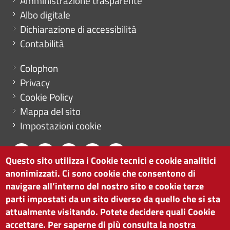
Amministrazione trasparente
Albo digitale
Dichiarazione di accessibilità
Contabilità
Menu footer
Colophon
Privacy
Cookie Policy
Mappa del sito
Impostazioni cookie
Questo sito utilizza i Cookie tecnici e cookie analitici
anonimizzati. Ci sono cookie che consentono di
CAMERA DI COMMERCIO DI BOLZANO
navigare all’interno del nostro sito e cookie terze
via Alto Adige 60 | I-39100 Bolzano
parti impostati da un sito diverso da quello che si sta
tel. 0471 945 511 |
info@camcom.bz.it
attualmente visitando. Potete decidere quali Cookie
Partita IVA: 00376420212
accettare. Per saperne di più consulta la nostra