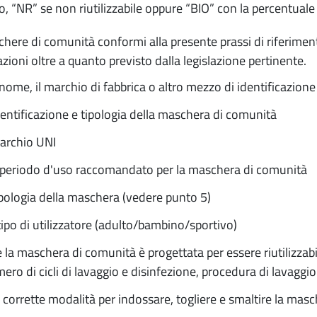
zzo, “NR” se non riutilizzabile oppure “BIO” con la percentuale 
here di comunità conformi alla presente prassi di riferime
zioni oltre a quanto previsto dalla legislazione pertinente.
l nome, il marchio di fabbrica o altro mezzo di identificazion
dentificazione e tipologia della maschera di comunità
marchio UNI
l periodo d'uso raccomandato per la maschera di comunità
ipologia della maschera (vedere punto 5)
l tipo di utilizzatore (adulto/bambino/sportivo)
e la maschera di comunità è progettata per essere riutilizzabil
ero di cicli di lavaggio e disinfezione, procedura di lavaggi
e corrette modalità per indossare, togliere e smaltire la ma