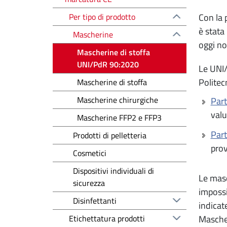
Per tipo di prodotto
Con la 
è stata
Mascherine
oggi non
Mascherine di stoffa
UNI/PdR 90:2020
Le UNI/
Politec
Mascherine di stoffa
Mascherine chirurgiche
Part
valu
Mascherine FFP2 e FFP3
Part
Prodotti di pelletteria
prov
Cosmetici
Dispositivi individuali di
Le masc
sicurezza
impossi
Disinfettanti
indicat
Etichettatura prodotti
Mascher