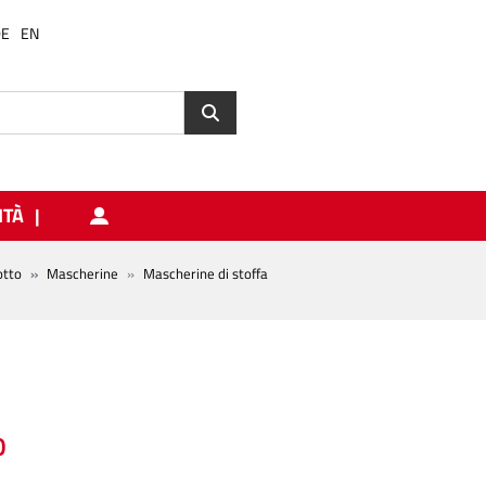
DE
EN
ITÀ
otto
Mascherine
Mascherine di stoffa
0