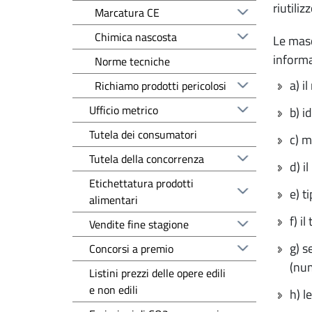
riutili
Marcatura CE
Chimica nascosta
Le masc
informa
Norme tecniche
a) i
Richiamo prodotti pericolosi
Ufficio metrico
b) i
Tutela dei consumatori
c) 
Tutela della concorrenza
d) i
Etichettatura prodotti
e) t
alimentari
f) i
Vendite fine stagione
g) s
Concorsi a premio
(num
Listini prezzi delle opere edili
e non edili
h) l