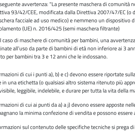
a seguente avvertenza: "La presente maschera di comunità no
ttiva 93/42/CEE, modificata dalla Direttiva 2007/47/EC (o
chera facciale ad uso medico) e nemmeno un dispositivo di 
lamento (UE) n. 2016/425 (semi maschera filtrante)
el caso di maschere di comunità per bambini, una avvertenz
inate all’uso da parte di bambini di età non inferiore ai 3 a
to per bambini tra 3 e 12 anni che le indossano.
rmazioni di cui i punti a), b) e c) devono essere riportate s
e in una etichetta (o qualsiasi altro sistema ritenuto più app
isibile, leggibile, indelebile, e durare per tutta la vita della
rmazioni di cui ai punti da a) a j) devono essere apposte nel
gnano la minima confezione di vendita e possono essere a
ormazioni sul contenuto delle specifiche tecniche si prega di