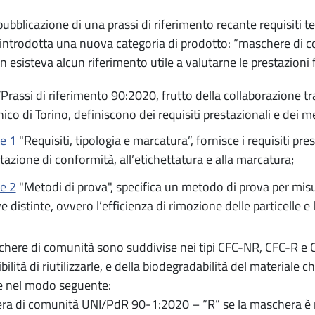
pubblicazione di una prassi di riferimento recante requisiti t
 introdotta una nuova categoria di prodotto: “maschere di
 esisteva alcun riferimento utile a valutarne le prestazioni fil
Prassi di riferimento 90:2020, frutto della collaborazione tr
nico di Torino, definiscono dei requisiti prestazionali e dei
e 1
"Requisiti, tipologia e marcatura”, fornisce i requisiti prest
tazione di conformità, all’etichettatura e alla marcatura;
e 2
"Metodi di prova", specifica un metodo di prova per misu
e distinte, ovvero l’efficienza di rimozione delle particelle e l
here di comunità sono suddivise nei tipi CFC-NR, CFC-R e CF
bilità di riutilizzarle, e della biodegradabilità del materiale
e nel modo seguente:
a di comunità UNI/PdR 90-1:2020 – “R” se la maschera è riut