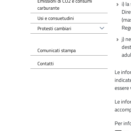
Emissioni di CO2 e consumi
i) l
carburante
Dire
Usi e consuetudini
(mas
Rego
Protesti cambiari
j) n
dest
Comunicati stampa
adul
Contatti
Le info
indicat
essere v
Le info
accompa
Per inf