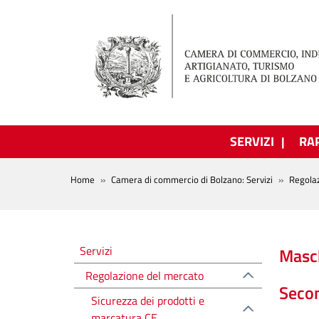
Salta al contenuto principale
SERVIZI
RA
BREADCRUMB
Home
Camera di commercio di Bolzano: Servizi
Regola
Regolazione del mercato
Servizi
Masch
Regolazione del mercato
Secon
Sicurezza dei prodotti e
marcatura CE