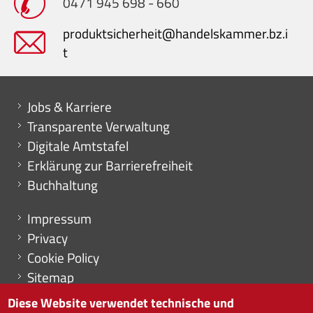
0471 945 698 - 660
produktsicherheit@handelskammer.bz.i
t
Mini menu di servizio
Jobs & Karriere
Transparente Verwaltung
Digitale Amtstafel
Erklärung zur Barrierefreiheit
Buchhaltung
Menu footer
Impressum
Privacy
Cookie Policy
Sitemap
Cookie-Einstellungen
Diese Website verwendet technische und