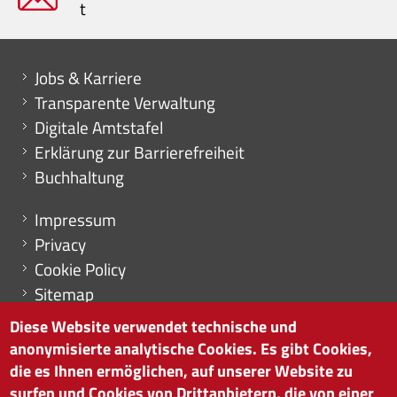
t
Mini menu di servizio
Jobs & Karriere
Transparente Verwaltung
Digitale Amtstafel
Erklärung zur Barrierefreiheit
Buchhaltung
Menu footer
Impressum
Privacy
Cookie Policy
Sitemap
Cookie-Einstellungen
Diese Website verwendet technische und
anonymisierte analytische Cookies. Es gibt Cookies,
die es Ihnen ermöglichen, auf unserer Website zu
surfen und Cookies von Drittanbietern, die von einer