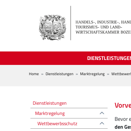
Skip to main content
DIENSTLEISTUNGE
BREADCRUMB
Home
Dienstleistungen
Marktregelung
Wettbewer
Regolazione del mercato
Dienstleistungen
Vorve
Marktregelung
Bevor e
Wettbewerbsschutz
den Ge