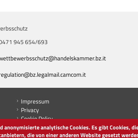
erbsschutz
0471 945 654/693
wettbewerbsschutz@handelskammer.bz.it
regulation@bz.legalmail.camcom.it
Menu footer
Impressum
Privacy
Cookie Policy
Sitemap
 anonymisierte analytische Cookies. Es gibt Cookies, die
tanbietern, die von einer anderen Website gesetzt werde
Cookie-Einstellungen