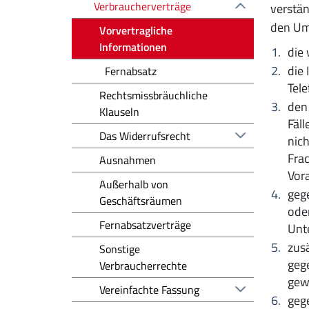
Verbraucherverträge
verstän
den Um
Vorvertragliche
Informationen
die
die 
Fernabsatz
Tel
Rechtsmissbräuchliche
den 
Klauseln
Fäll
Das Widerrufsrecht
nich
Frac
Ausnahmen
Vora
Außerhalb von
gege
Geschäftsräumen
oder
Fernabsatzverträge
Unt
zusä
Sonstige
geg
Verbraucherrechte
gew
Vereinfachte Fassung
gege