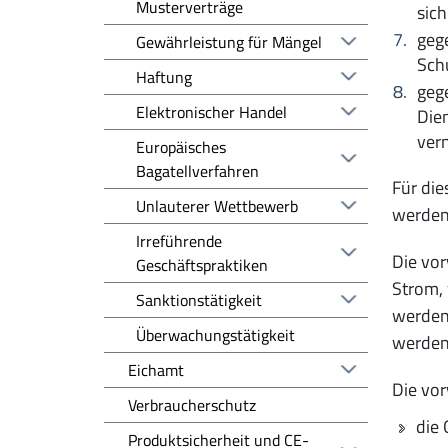
Musterverträge
sich
gege
Gewährleistung für Mängel
Sch
Haftung
gege
Elektronischer Handel
Die
ver
Europäisches
Bagatellverfahren
Für die
Unlauterer Wettbewerb
werden
Irreführende
Die vor
Geschäftspraktiken
Strom,
Sanktionstätigkeit
werden,
Überwachungstätigkeit
werden
Eichamt
Die vor
Verbraucherschutz
die 
Produktsicherheit und CE-