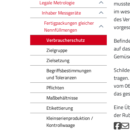
Legale Metrologie
musste
im wese
Inhaber Messgeräte
des Ver
Fertigpackungen gleicher
vorgesc
Nennfüllmengen
Verbraucherschutz
Befinde
auf das
Zielgruppe
Gemüse
Zielsetzung
Schilde
Begriffsbestimmungen
und Toleranzen
tragen.
vom 06
Pflichten
das ges
Maßbehältnisse
Eine Üb
Etikettierung
der Ru
Kleinserienproduktion /
Kontrollwaage