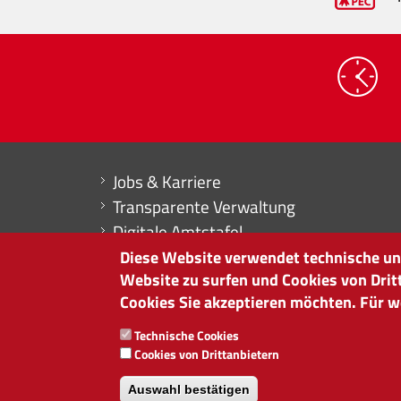
Mini menu di servizio
Jobs & Karriere
Transparente Verwaltung
Digitale Amtstafel
Erklärung zur Barrierefreiheit
Diese Website verwendet technische und
Website zu surfen und Cookies von Drit
Buchhaltung
Cookies Sie akzeptieren möchten. Für we
HANDELSKAMMER BOZEN
Technische Cookies
Südtiroler Straße 60 | I-39100 Bozen
Cookies von Drittanbietern
Tel. 0471 945 511 |
info@handelskammer.bz.
Auswahl bestätigen
MwSt.-Nr.: 00376420212