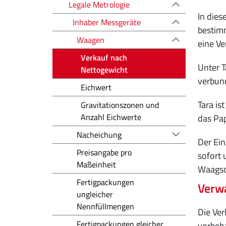
Legale Metrologie
In dies
Inhaber Messgeräte
bestimm
Waagen
eine Ve
Verkauf nach
Unter T
Nettogewicht
verbund
Eichwert
Tara is
Gravitationszonen und
Anzahl Eichwerte
das Pap
Nacheichung
Der Ein
Preisangabe pro
sofort 
Maßeinheit
Waagsch
Fertigpackungen
Verwa
ungleicher
Nennfüllmengen
Die Ver
Fertigpackungen gleicher
vorbeha