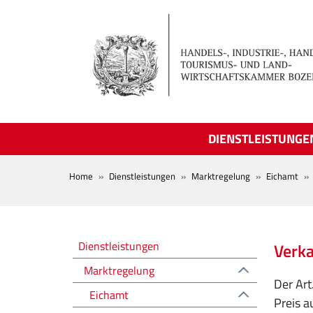
Skip to main content
DIENSTLEISTUNGE
BREADCRUMB
Home
Dienstleistungen
Marktregelung
Eichamt
Regolazione del mercato
Dienstleistungen
Verka
Marktregelung
Der Art
Eichamt
Preis a