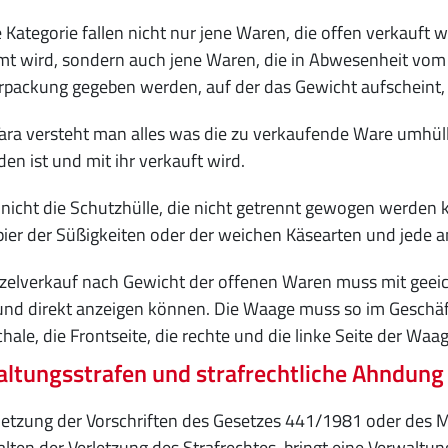
e Kategorie fallen nicht nur jene Waren, die offen verkauf
t wird, sondern auch jene Waren, die in Abwesenheit vom
rpackung gegeben werden, auf der das Gewicht aufscheint,
ara versteht man alles was die zu verkaufende Ware umhüllt
en ist und mit ihr verkauft wird.
t nicht die Schutzhülle, die nicht getrennt gewogen werden
ier der Süßigkeiten oder der weichen Käsearten und jede 
zelverkauf nach Gewicht der offenen Waren muss mit geei
und direkt anzeigen können. Die Waage muss so im Geschäft 
ale, die Frontseite, die rechte und die linke Seite der Waa
ltungsstrafen und strafrechtliche Ahndung
letzung der Vorschriften des Gesetzes 441/1981 oder des M
lten der Verletzung des Strafrechtes, bringt eine Verwaltun