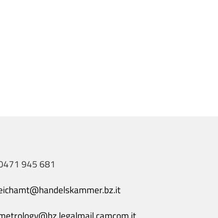
0471 945 681
eichamt@handelskammer.bz.it
metrology@bz.legalmail.camcom.it