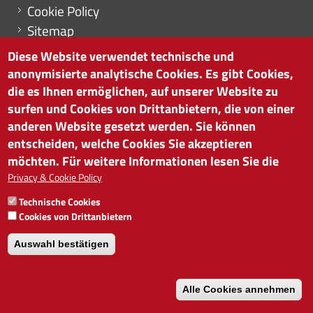
Cookie Policy
Sitemap
Cookie-Einstellungen
Diese Website verwendet technische und
anonymisierte analytische Cookies. Es gibt Cookies,
die es Ihnen ermöglichen, auf unserer Website zu
surfen und Cookies von Drittanbietern, die von einer
HANDELSKAMMER BOZEN
anderen Website gesetzt werden. Sie können
Südtiroler Straße 60 | I-39100 Bozen
entscheiden, welche Cookies Sie akzeptieren
Tel. 0471 945 511 |
info@handelskammer.bz.it
möchten. Für weitere Informationen lesen Sie die
MwSt.-Nr.: 00376420212
Privacy & Cookie Policy
INSTITUT FÜR WIRTSCHAFTSFÖRDERUNG
Technische Cookies
MwSt.-Nr.: 01716880214
Cookies von Drittanbietern
Auswahl bestätigen
Alle Cookies annehmen