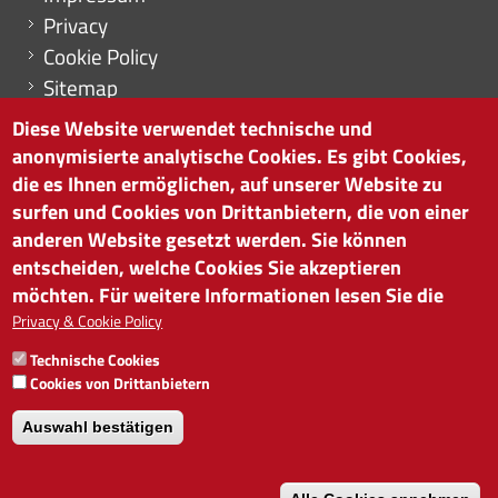
Privacy
Cookie Policy
Sitemap
Cookie-Einstellungen
Diese Website verwendet technische und
anonymisierte analytische Cookies. Es gibt Cookies,
die es Ihnen ermöglichen, auf unserer Website zu
surfen und Cookies von Drittanbietern, die von einer
HANDELSKAMMER BOZEN
anderen Website gesetzt werden. Sie können
Südtiroler Straße 60 | I-39100 Bozen
entscheiden, welche Cookies Sie akzeptieren
Tel. 0471 945 511 |
info@handelskammer.bz.it
möchten. Für weitere Informationen lesen Sie die
MwSt.-Nr.: 00376420212
Privacy & Cookie Policy
INSTITUT FÜR WIRTSCHAFTSFÖRDERUNG
Technische Cookies
MwSt.-Nr.: 01716880214
Cookies von Drittanbietern
Auswahl bestätigen