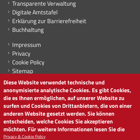
Transparente Verwaltung
Digitale Amtstafel
Erklärung zur Barrierefreiheit
Buchhaltung
Menu footer
Impressum
Privacy
Cookie Policy
Sitemap
Cookie-Einstellungen
Diese Website verwendet technische und
anonymisierte analytische Cookies. Es gibt Cookies,
die es Ihnen ermöglichen, auf unserer Website zu
surfen und Cookies von Drittanbietern, die von einer
HANDELSKAMMER BOZEN
anderen Website gesetzt werden. Sie können
Südtiroler Straße 60 | I-39100 Bozen
entscheiden, welche Cookies Sie akzeptieren
Tel. 0471 945 511 |
info@handelskammer.bz.it
möchten. Für weitere Informationen lesen Sie die
MwSt.-Nr.: 00376420212
Privacy & Cookie Policy