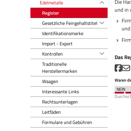
Die Han
Edelmetalle
und in 
Register
Firm
Gesetzliche Feingehaltstitel
und 
Identifikationsmarke
Firm
Import - Export
Kontrollen
Das Reg
Traditionelle
Herstellermarken
Waren die
Waagen
Interessante Links
Durchsch
Rechtsunterlagen
Leitfäden
Formulare und Gebühren