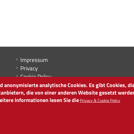
Menu footer
Impressum
Privacy
Cookie Policy
Sitemap
 anonymisierte analytische Cookies. Es gibt Cookies, die
tanbietern, die von einer anderen Website gesetzt werde
Cookie-Einstellungen
itere Informationen lesen Sie die
Privacy & Cookie Policy
it