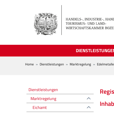
Skip to main content
DIENSTLEISTUNGE
BREADCRUMB
Home
Dienstleistungen
Marktregelung
Edelmetalle
Regolazione del mercato
Dienstleistungen
Regis
Marktregelung
Inhab
Eichamt