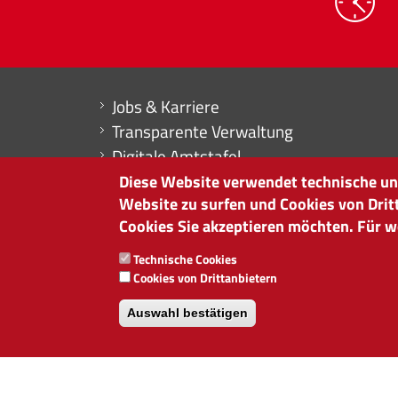
Mini menu di servizio
Jobs & Karriere
Transparente Verwaltung
Digitale Amtstafel
Erklärung zur Barrierefreiheit
Diese Website verwendet technische und
Website zu surfen und Cookies von Drit
Buchhaltung
Cookies Sie akzeptieren möchten. Für we
HANDELSKAMMER BOZEN
Technische Cookies
Südtiroler Straße 60 | I-39100 Bozen
Cookies von Drittanbietern
Tel. 0471 945 511 |
info@handelskammer.bz.
Auswahl bestätigen
MwSt.-Nr.: 00376420212
INSTITUT FÜR WIRTSCHAFTSFÖRDERUNG
MwSt.-Nr.: 01716880214