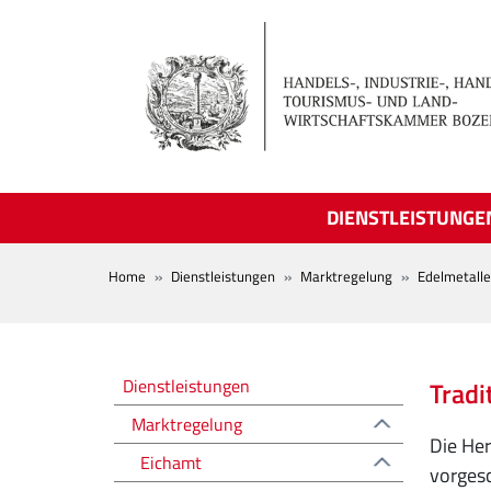
Skip to main content
DIENSTLEISTUNGE
BREADCRUMB
Home
Dienstleistungen
Marktregelung
Edelmetalle
Regolazione del mercato
Dienstleistungen
Tradi
Marktregelung
Die Her
Eichamt
vorgesc