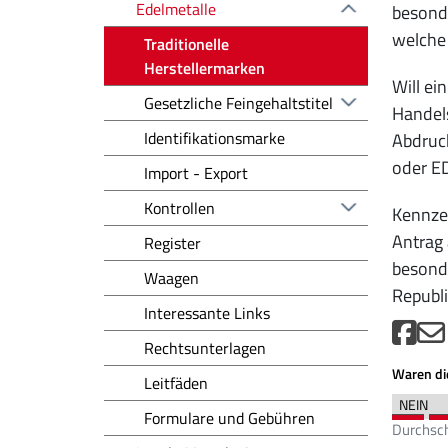
Edelmetalle
besonde
welche 
Traditionelle
Herstellermarken
Will ei
Gesetzliche Feingehaltstitel
Handel
Identifikationsmarke
Abdruck
oder ED
Import - Export
Kontrollen
Kennzei
Antrag 
Register
besonde
Waagen
Republ
Interessante Links
Rechtsunterlagen
Waren die
Leitfäden
Formulare und Gebühren
Durchsch