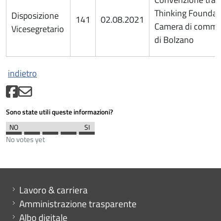
Thinking Foundat
Disposizione
141
02.08.2021
Camera di comme
Vicesegretario
di Bolzano
indietro
Sono state utili queste informazioni?
No votes yet
Mini menu di servizio
Lavoro & carriera
Amministrazione trasparente
Albo digitale