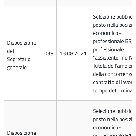
Selezione pubblica
posto nella posizi
economico–
professionale B3, p
Disposizione
professionale
del
039
13.08.2021
“assistente” nell’a
Segretario
Tutela dell’ambient
generale
della concorrenza,
contratto di lavoro
tempo determinat
Selezione pubblica
posto nella posizi
economico-
Disposizione
professionale B1, p