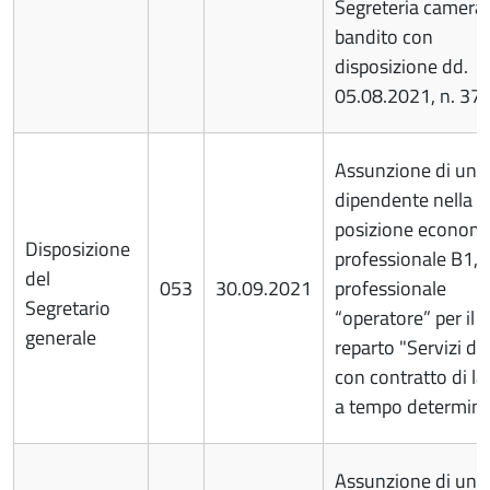
Segreteria cameral
bandito con
disposizione dd.
05.08.2021, n. 37/
Assunzione di un
dipendente nella
posizione econom
Disposizione
professionale B1, p
del
053
30.09.2021
professionale
Segretario
“operatore” per il
generale
reparto "Servizi digi
con contratto di l
a tempo determina
Assunzione di un