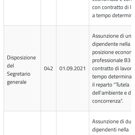
con contratto di l
a tempo determina
Assunzione di una
dipendente nella
posizione econom
Disposizione
professionale B3 
del
042
01.09.2021
contratto di lavoro
Segretario
tempo determinato
generale
il reparto "Tutela
dell'ambiente e del
concorrenza".
Assunzione di due
dipendenti nella