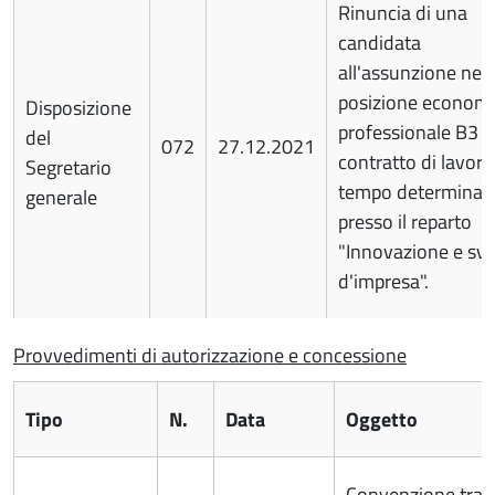
Rinuncia di una
candidata
all'assunzione nell
posizione econom
Disposizione
professionale B3 
del
072
27.12.2021
contratto di lavoro
Segretario
tempo determinat
generale
presso il reparto
"Innovazione e svi
d'impresa".
Provvedimenti di autorizzazione e concessione
Tipo
N.
Data
Oggetto
Convenzione tra 