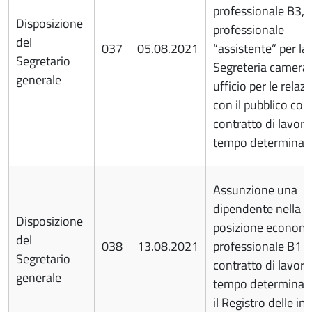
professionale B3, p
Disposizione
professionale
del
037
05.08.2021
“assistente” per la
Segretario
Segreteria cameral
generale
ufficio per le relazi
con il pubblico con
contratto di lavoro
tempo determinat
Assunzione una
dipendente nella
Disposizione
posizione econom
del
038
13.08.2021
professionale B1 
Segretario
contratto di lavoro
generale
tempo determinato
il Registro delle im