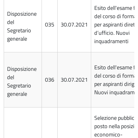
Esito dell'esame fi
Disposizione
del corso di forma
del
035
30.07.2021
per aspiranti dirett
Segretario
d’ufficio. Nuovi
generale
inquadramenti
Esito dell'esame fi
Disposizione
del corso di forma
del
036
30.07.2021
per aspiranti dirige
Segretario
Nuovi inquadrame
generale
Selezione pubblica
posto nella posizi
economico-