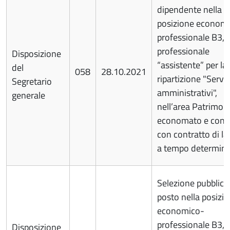
dipendente nella
posizione econom
professionale B3, p
professionale
Disposizione
“assistente” per la
del
058
28.10.2021
ripartizione "Serviz
Segretario
amministrativi",
generale
nell’area Patrimon
economato e contra
con contratto di l
a tempo determina
Selezione pubblica
posto nella posizi
economico-
professionale B3, p
Disposizione