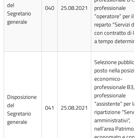
del
040
25.08.2021
professionale
Segretario
“operatore” per il
generale
reparto "Servizi digi
con contratto di l
a tempo determin
Selezione pubblica
posto nella posizi
economico-
professionale B3, p
professionale
Disposizione
“assistente” per la
del
041
25.08.2021
ripartizione "Serviz
Segretario
amministrativi",
generale
nell’area Patrimon
economato e contra