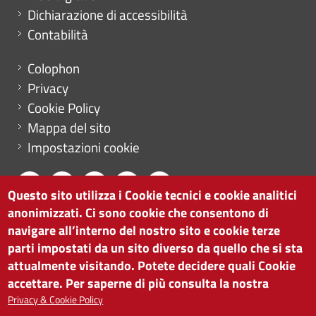
Dichiarazione di accessibilità
Contabilità
Menu footer
Colophon
Privacy
Cookie Policy
Mappa del sito
Impostazioni cookie
Questo sito utilizza i Cookie tecnici e cookie analitici
anonimizzati. Ci sono cookie che consentono di
CAMERA DI COMMERCIO DI BOLZANO
navigare all’interno del nostro sito e cookie terze
via Alto Adige 60 | I-39100 Bolzano
parti impostati da un sito diverso da quello che si sta
tel. 0471 945 511 |
info@camcom.bz.it
attualmente visitando. Potete decidere quali Cookie
Partita IVA: 00376420212
accettare. Per saperne di più consulta la nostra
ISTITUTO PER LA PROMOZIONE DELLO
Privacy & Cookie Policy