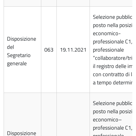
Selezione pubblica
posto nella posizi
economico-
Disposizione
professionale C1, p
del
063
19.11.2021
professionale
Segretario
“collaboratore/tric
generale
il registro delle im
con contratto di l
a tempo determin
Selezione pubblica
posto nella posizi
economico–
professionale C1, p
Disposizione
professionale