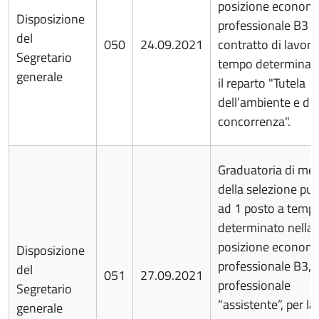
posizione econom
Disposizione
professionale B3 
del
050
24.09.2021
contratto di lavoro
Segretario
tempo determinato
generale
il reparto "Tutela
dell’ambiente e del
concorrenza".
Graduatoria di mer
della selezione pub
ad 1 posto a temp
determinato nella
posizione econom
Disposizione
professionale B3, p
del
051
27.09.2021
professionale
Segretario
“assistente”, per la
generale