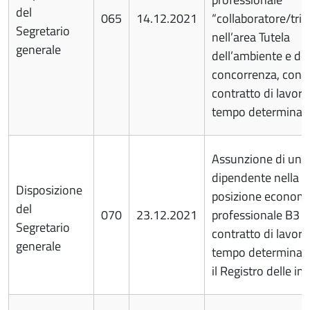
del
065
14.12.2021
“collaboratore/tric
Segretario
nell’area Tutela
generale
dell’ambiente e del
concorrenza, con
contratto di lavoro
tempo determinat
Assunzione di una
dipendente nella
Disposizione
posizione econom
del
070
23.12.2021
professionale B3 
Segretario
contratto di lavoro
generale
tempo determinato
il Registro delle i