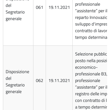
professionale
del
061
19.11.2021
“assistente” per il
Segretario
reparto Innovazion
generale
sviluppo d'impresa
contratto di lavoro
tempo determinat
Selezione pubblica
posto nella posizi
economico-
Disposizione
professionale B3, p
del
062
19.11.2021
professionale
Segretario
“assistente” per il
generale
registro delle impr
con contratto di l
a tempo determin