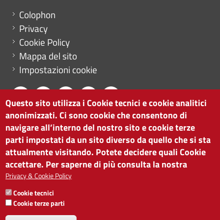
Menu footer
Colophon
Privacy
Cookie Policy
Mappa del sito
Impostazioni cookie
Questo sito utilizza i Cookie tecnici e cookie analitici
anonimizzati. Ci sono cookie che consentono di
CAMERA DI COMMERCIO DI BOLZANO
navigare all’interno del nostro sito e cookie terze
via Alto Adige 60 | I-39100 Bolzano
parti impostati da un sito diverso da quello che si sta
tel. 0471 945 511 |
info@camcom.bz.it
attualmente visitando. Potete decidere quali Cookie
Partita IVA: 00376420212
accettare. Per saperne di più consulta la nostra
ISTITUTO PER LA PROMOZIONE DELLO
Privacy & Cookie Policy
SVILUPPO ECONOMICO
Cookie tecnici
Partita IVA: 01716880214
Cookie terze parti