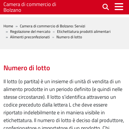
Salta al contenuto principale
Camera di commercio di
Bolzano
BREADCRUMB
Home
Camera di commercio di Bolzano: Servizi
Regolazione del mercato
Etichettatura prodotti alimentari
Alimenti preconfezionati
Numero di lotto
Numero di lotto
Il lotto (o partita) è un insieme di unità di vendita di un
alimento prodotte in un periodo definito (e quindi nelle
stesse circostanze). Il lotto s’identifica attraverso un
codice preceduto dalla lettera L che deve essere
riportato indelebilmente e in maniera visibile in
etichettatura. Il numero di lotto è deciso dal produttore,
confezionatore o importatore di un prodotto. Chi