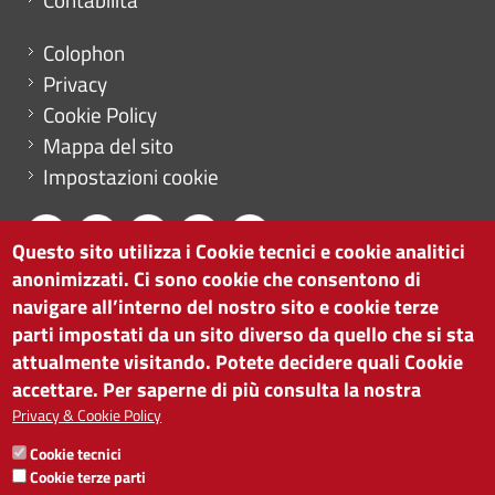
Menu footer
Colophon
Privacy
Cookie Policy
Mappa del sito
Impostazioni cookie
Questo sito utilizza i Cookie tecnici e cookie analitici
anonimizzati. Ci sono cookie che consentono di
CAMERA DI COMMERCIO DI BOLZANO
navigare all’interno del nostro sito e cookie terze
via Alto Adige 60 | I-39100 Bolzano
parti impostati da un sito diverso da quello che si sta
tel. 0471 945 511 |
info@camcom.bz.it
attualmente visitando. Potete decidere quali Cookie
Partita IVA: 00376420212
accettare. Per saperne di più consulta la nostra
ISTITUTO PER LA PROMOZIONE DELLO
Privacy & Cookie Policy
SVILUPPO ECONOMICO
Cookie tecnici
Partita IVA: 01716880214
Cookie terze parti