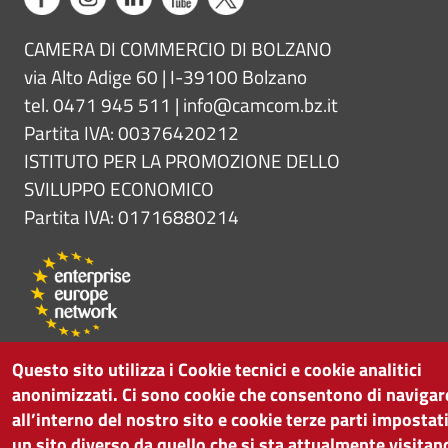
CAMERA DI COMMERCIO DI BOLZANO
via Alto Adige 60 | I-39100 Bolzano
tel. 0471 945 511 |
info@camcom.bz.it
Partita IVA: 00376420212
ISTITUTO PER LA PROMOZIONE DELLO
SVILUPPO ECONOMICO
Partita IVA: 01716880214
Questo sito utilizza i Cookie tecnici e cookie analitici
anonimizzati. Ci sono cookie che consentono di navigar
all’interno del nostro sito e cookie terze parti impostat
un sito diverso da quello che si sta attualmente visitan