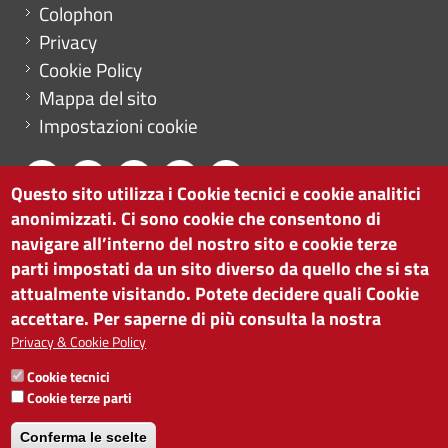
Menu footer
Colophon
Privacy
Cookie Policy
Mappa del sito
Impostazioni cookie
Questo sito utilizza i Cookie tecnici e cookie analitici
anonimizzati. Ci sono cookie che consentono di
CAMERA DI COMMERCIO DI BOLZANO
navigare all’interno del nostro sito e cookie terze
via Alto Adige 60 | I-39100 Bolzano
parti impostati da un sito diverso da quello che si sta
tel. 0471 945 511 |
info@camcom.bz.it
attualmente visitando. Potete decidere quali Cookie
Partita IVA: 00376420212
accettare. Per saperne di più consulta la nostra
ISTITUTO PER LA PROMOZIONE DELLO
Privacy & Cookie Policy
SVILUPPO ECONOMICO
Cookie tecnici
Partita IVA: 01716880214
Cookie terze parti
Conferma le scelte