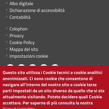
Albo digitale
Dichiarazione di accessibilità
Contabilità
Menu footer
Colophon
Privacy
Cookie Policy
Mappa del sito
Impostazioni cookie
Questo sito utilizza i Cookie tecnici e cookie analitici
anonimizzati. Ci sono cookie che consentono di
CAMERA DI COMMERCIO DI BOLZANO
navigare all’interno del nostro sito e cookie terze
via Alto Adige 60 | I-39100 Bolzano
parti impostati da un sito diverso da quello che si sta
tel. 0471 945 511 |
info@camcom.bz.it
attualmente visitando. Potete decidere quali Cookie
Partita IVA: 00376420212
accettare. Per saperne di più consulta la nostra
ISTITUTO PER LA PROMOZIONE DELLO
Privacy & Cookie Policy