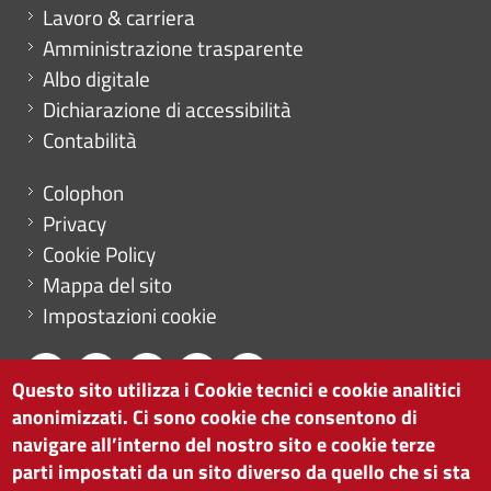
Mini menu di servizio
Lavoro & carriera
Amministrazione trasparente
Albo digitale
Dichiarazione di accessibilità
Contabilità
Menu footer
Colophon
Privacy
Cookie Policy
Mappa del sito
Impostazioni cookie
Questo sito utilizza i Cookie tecnici e cookie analitici
anonimizzati. Ci sono cookie che consentono di
CAMERA DI COMMERCIO DI BOLZANO
navigare all’interno del nostro sito e cookie terze
via Alto Adige 60 | I-39100 Bolzano
parti impostati da un sito diverso da quello che si sta
tel. 0471 945 511 |
info@camcom.bz.it