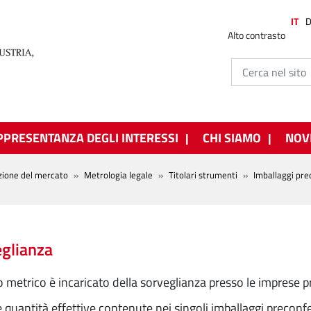
IT
Alto contrasto
PPRESENTANZA DEGLI INTERESSI
CHI SIAMO
NOV
zione del mercato
Metrologia legale
Titolari strumenti
Imballaggi pre
glianza
io metrico è incaricato della sorveglianza presso le imprese p
e quantità effettive contenute nei singoli imballaggi preconfe