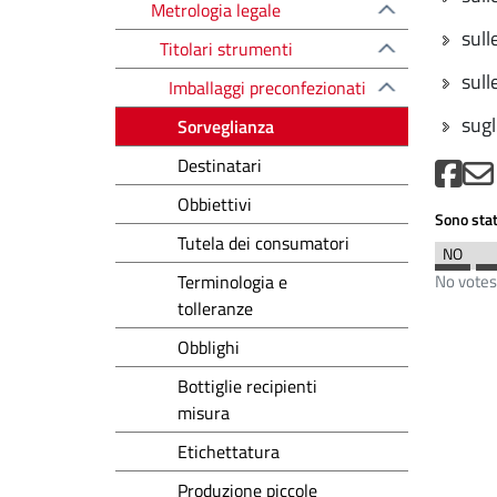
Metrologia legale
sulle
Titolari strumenti
sull
Imballaggi preconfezionati
sugl
Sorveglianza
Destinatari
Obbiettivi
Sono stat
Tutela dei consumatori
Terminologia e
No votes
tolleranze
Obblighi
Bottiglie recipienti
misura
Etichettatura
Produzione piccole