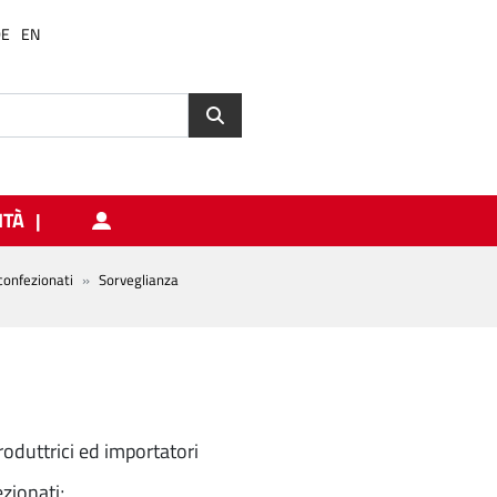
DE
EN
ITÀ
confezionati
Sorveglianza
roduttrici ed importatori
zionati;