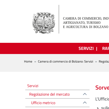
Salta al contenuto principale
SERVIZI
RA
BREADCRUMB
Home
Camera di commercio di Bolzano: Servizi
Regola
Regolazione del mercato
Servizi
Sorve
Regolazione del mercato
L'Uffic
Ufficio metrico
sull