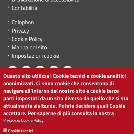
Contabilità
Menu footer
Colophon
Privacy
Cookie Policy
Mappa del sito
Impostazioni cookie
Questo sito utilizza i Cookie tecnici e cookie analitici
anonimizzati. Ci sono cookie che consentono di
CAMERA DI COMMERCIO DI BOLZANO
navigare all’interno del nostro sito e cookie terze
via Alto Adige 60 | I-39100 Bolzano
parti impostati da un sito diverso da quello che si sta
tel. 0471 945 511 |
info@camcom.bz.it
attualmente visitando. Potete decidere quali Cookie
Partita IVA: 00376420212
accettare. Per saperne di più consulta la nostra
ISTITUTO PER LA PROMOZIONE DELLO
Privacy & Cookie Policy
SVILUPPO ECONOMICO
Cookie tecnici