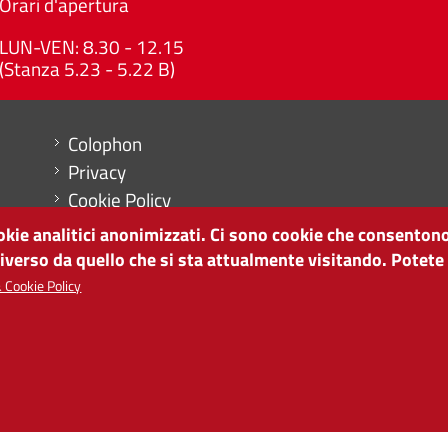
Orari d'apertura
LUN-VEN: 8.30 - 12.15
(Stanza 5.23 - 5.22 B)
Menu footer
Colophon
Privacy
Cookie Policy
Mappa del sito
ookie analitici anonimizzati. Ci sono cookie che consentono
Impostazioni cookie
diverso da quello che si sta attualmente visitando. Potete
 Cookie Policy
SVILUPPO ECONOMICO