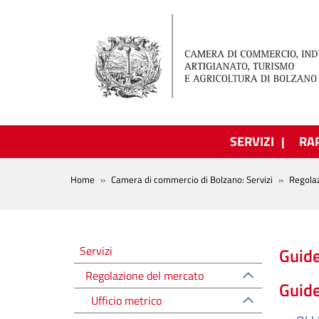
Salta al contenuto principale
SERVIZI
RA
BREADCRUMB
Home
Camera di commercio di Bolzano: Servizi
Regola
Regolazione del mercato
Servizi
Guid
Regolazione del mercato
Guid
Ufficio metrico