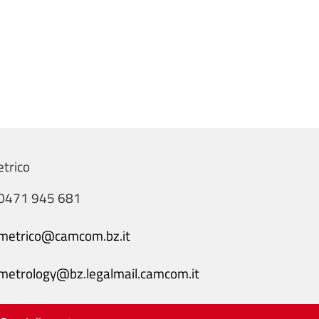
etrico
0471 945 681
metrico@camcom.bz.it
metrology@bz.legalmail.camcom.it