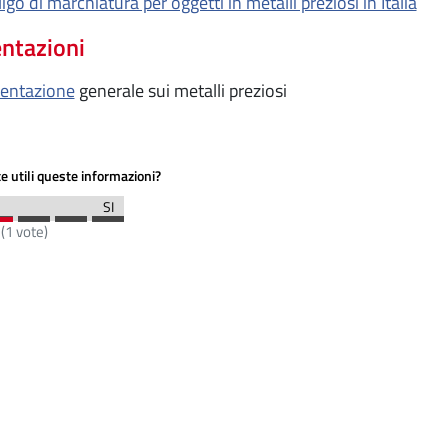
igo di marchiatura per oggetti in metalli preziosi in Italia
ntazioni
sentazione
generale sui metalli preziosi
e utili queste informazioni?
(
1
vote)