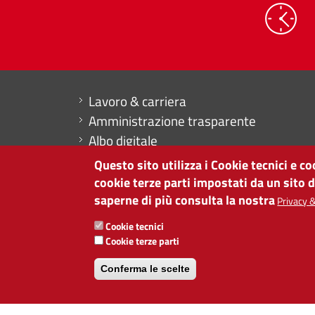
Mini menu di servizio
Lavoro & carriera
Amministrazione trasparente
Albo digitale
Dichiarazione di accessibilità
Questo sito utilizza i Cookie tecnici e c
Contabilità
cookie terze parti impostati da un sito 
saperne di più consulta la nostra
Privacy &
CAMERA DI COMMERCIO DI BOLZANO
Cookie tecnici
via Alto Adige 60 | I-39100 Bolzano
Cookie terze parti
tel. 0471 945 511 |
info@camcom.bz.it
Partita IVA: 00376420212
Conferma le scelte
ISTITUTO PER LA PROMOZIONE DELLO 
Partita IVA: 01716880214