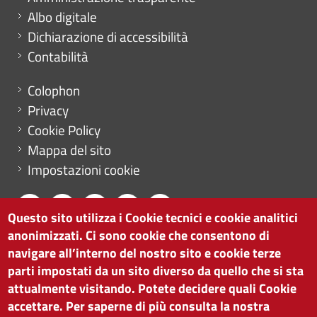
Albo digitale
Dichiarazione di accessibilità
Contabilità
Menu footer
Colophon
Privacy
Cookie Policy
Mappa del sito
Impostazioni cookie
Questo sito utilizza i Cookie tecnici e cookie analitici
anonimizzati. Ci sono cookie che consentono di
CAMERA DI COMMERCIO DI BOLZANO
navigare all’interno del nostro sito e cookie terze
via Alto Adige 60 | I-39100 Bolzano
parti impostati da un sito diverso da quello che si sta
tel. 0471 945 511 |
info@camcom.bz.it
attualmente visitando. Potete decidere quali Cookie
Partita IVA: 00376420212
accettare. Per saperne di più consulta la nostra