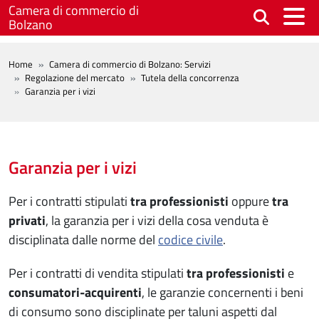
Salta al contenuto principale
Camera di commercio di
Bolzano
BREADCRUMB
Home
Camera di commercio di Bolzano: Servizi
Regolazione del mercato
Tutela della concorrenza
Garanzia per i vizi
Garanzia per i vizi
Per i contratti stipulati
tra professionisti
oppure
tra
privati
, la garanzia per i vizi della cosa venduta è
disciplinata dalle norme del
codice civile
.
Per i contratti di vendita stipulati
tra
professionisti
e
consumatori-acquirenti
, le garanzie concernenti i beni
di consumo sono disciplinate per taluni aspetti dal