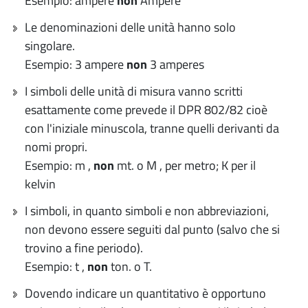
Esempio: ampere
non
Ampère
Le denominazioni delle unità hanno solo
singolare.
Esempio: 3 ampere
non
3 amperes
I simboli delle unità di misura vanno scritti
esattamente come prevede il DPR 802/82 cioè
con l'iniziale minuscola, tranne quelli derivanti da
nomi propri.
Esempio: m ,
non
mt. o M , per metro; K per il
kelvin
I simboli, in quanto simboli e non abbreviazioni,
non devono essere seguiti dal punto (salvo che si
trovino a fine periodo).
Esempio: t ,
non
ton. o T.
Dovendo indicare un quantitativo è opportuno