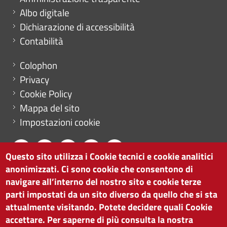
Albo digitale
Dichiarazione di accessibilità
Contabilità
Menu footer
Colophon
Privacy
Cookie Policy
Mappa del sito
Impostazioni cookie
Questo sito utilizza i Cookie tecnici e cookie analitici
anonimizzati. Ci sono cookie che consentono di
CAMERA DI COMMERCIO DI BOLZANO
navigare all’interno del nostro sito e cookie terze
via Alto Adige 60 | I-39100 Bolzano
parti impostati da un sito diverso da quello che si sta
tel. 0471 945 511 |
info@camcom.bz.it
attualmente visitando. Potete decidere quali Cookie
Partita IVA: 00376420212
accettare. Per saperne di più consulta la nostra