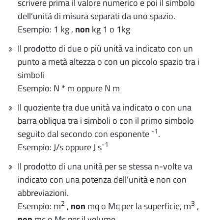
scrivere prima il valore numerico e poi il simbolo
dell’unità di misura separati da uno spazio.
Esempio: 1 kg ,
non
kg 1 o 1kg
Il prodotto di due o più unità va indicato con un
punto a metà altezza o con un piccolo spazio tra i
simboli
Esempio: N * m oppure N m
Il quoziente tra due unità va indicato o con una
barra obliqua tra i simboli o con il primo simbolo
-1
seguito dal secondo con esponente
.
-1
Esempio: J/s oppure J s
Il prodotto di una unità per se stessa n-volte va
indicato con una potenza dell’unità e non con
abbreviazioni.
2
3
Esempio: m
,
non
mq o Mq per la superficie, m
,
non
mc o Mc per il volume