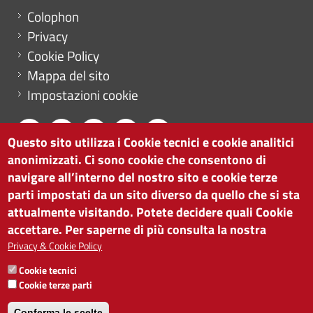
Menu footer
Colophon
Privacy
Cookie Policy
Mappa del sito
Impostazioni cookie
Questo sito utilizza i Cookie tecnici e cookie analitici
anonimizzati. Ci sono cookie che consentono di
CAMERA DI COMMERCIO DI BOLZANO
navigare all’interno del nostro sito e cookie terze
via Alto Adige 60 | I-39100 Bolzano
parti impostati da un sito diverso da quello che si sta
tel. 0471 945 511 |
info@camcom.bz.it
attualmente visitando. Potete decidere quali Cookie
Partita IVA: 00376420212
accettare. Per saperne di più consulta la nostra
ISTITUTO PER LA PROMOZIONE DELLO
Privacy & Cookie Policy
SVILUPPO ECONOMICO
Cookie tecnici
Partita IVA: 01716880214
Cookie terze parti
Conferma le scelte