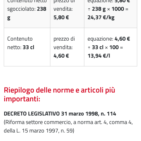
Contenuto netto
prezzo di
equazione:
5,80 €
sgocciolato:
238
vendita:
÷
238 g
×
1000
=
g
5,80 €
24,37 €/kg
Contenuto
prezzo di
equazione:
4,60 €
netto:
33 cl
vendita:
÷
33 cl
×
100
=
4,60 €
13,94 €/l
Riepilogo delle norme e articoli più
importanti:
DECRETO LEGISLATIVO 31 marzo 1998, n. 114
(Riforma settore commercio, a norma art. 4, comma 4,
della L. 15 marzo 1997, n. 59)