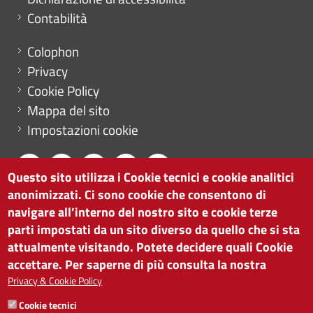
Contabilità
Menu footer
Colophon
Privacy
Cookie Policy
Mappa del sito
Impostazioni cookie
Questo sito utilizza i Cookie tecnici e cookie analitici
anonimizzati. Ci sono cookie che consentono di
CAMERA DI COMMERCIO DI BOLZANO
navigare all’interno del nostro sito e cookie terze
via Alto Adige 60 | I-39100 Bolzano
parti impostati da un sito diverso da quello che si sta
tel. 0471 945 511 |
info@camcom.bz.it
attualmente visitando. Potete decidere quali Cookie
Partita IVA: 00376420212
accettare. Per saperne di più consulta la nostra
ISTITUTO PER LA PROMOZIONE DELLO
Privacy & Cookie Policy
SVILUPPO ECONOMICO
Cookie tecnici