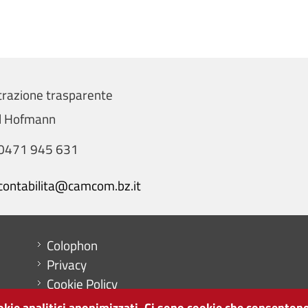
razione trasparente
el Hofmann
0471 945 631
contabilita@camcom.bz.it
Menu footer
Colophon
Privacy
Cookie Policy
Mappa del sito
ookie analitici anonimizzati. Ci sono cookie che consentono