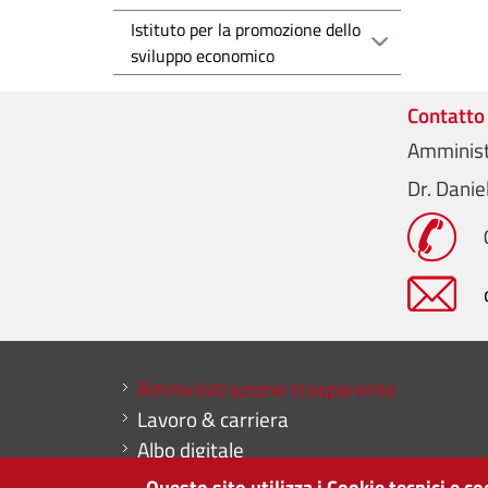
Istituto per la promozione dello
sviluppo economico
Contatto
Amminist
Dr. Dani
Mini menu di servizio
Amministrazione trasparente
Lavoro & carriera
Albo digitale
Dichiarazione di accessibilità
Questo sito utilizza i Cookie tecnici e c