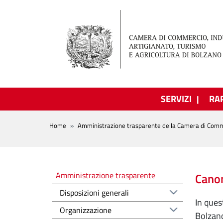
Salta al contenuto principale
SERVIZI
RA
BREADCRUMB
Home
Amministrazione trasparente della Camera di Comm
Amministrazione trasparente
Amministrazione trasparente
Canon
Disposizioni generali
In ques
Organizzazione
Bolzano