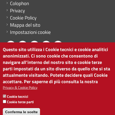
Menu footer
Colophon
Privacy
Cookie Policy
Mappa del sito
Impostazioni cookie
Questo sito utilizza i Cookie tecnici e cookie analitici
anonimizzati. Ci sono cookie che consentono di
CAMERA DI COMMERCIO DI BOLZANO
navigare all’interno del nostro sito e cookie terze
via Alto Adige 60 | I-39100 Bolzano
parti impostati da un sito diverso da quello che si sta
tel. 0471 945 511 |
info@camcom.bz.it
attualmente visitando. Potete decidere quali Cookie
Partita IVA: 00376420212
accettare. Per saperne di più consulta la nostra
ISTITUTO PER LA PROMOZIONE DELLO
Privacy & Cookie Policy
SVILUPPO ECONOMICO
Cookie tecnici
Partita IVA: 01716880214
Cookie terze parti
Conferma le scelte