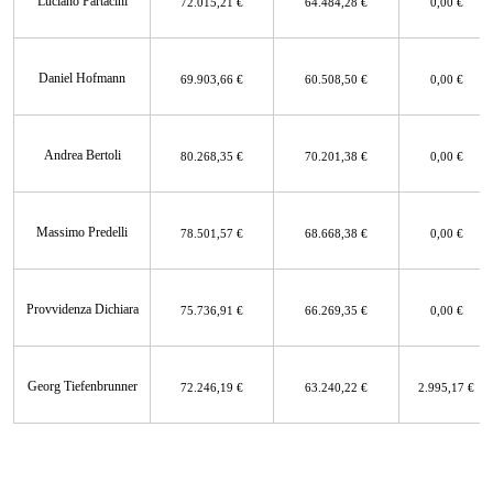
Luciano Partacini
72.015,21 €
64.484,28 €
0,00 €
Daniel Hofmann
69.903,66 €
60.508,50 €
0,00 €
Andrea Bertoli
80.268,35 €
70.201,38 €
0,00 €
Massimo Predelli
78.501,57 €
68.668,38 €
0,00 €
Provvidenza Dichiara
75.736,91 €
66.269,35 €
0,00 €
Georg Tiefenbrunner
72.246,19 €
63.240,22 €
2.995,17 €