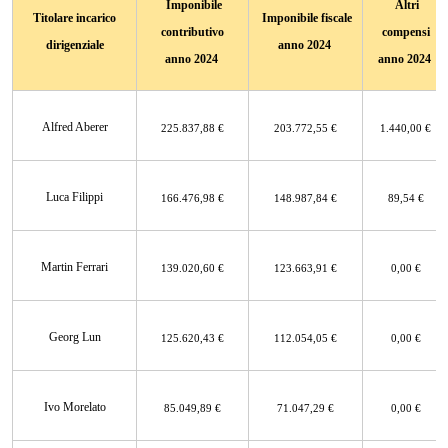
Imponibile
Altri
Titolare incarico
Imponibile fiscale
contributivo
compensi
dirigenziale
anno 2024
anno 2024
anno 2024
Alfred Aberer
225.837,88 €
203.772,55 €
1.440,00 €
Luca Filippi
166.476,98 €
148.987,84 €
89,54 €
Martin Ferrari
139.020,60 €
123.663,91 €
0,00 €
Georg Lun
125.620,43 €
112.054,05 €
0,00 €
Ivo Morelato
85.049,89 €
71.047,29 €
0,00 €