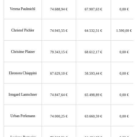
Verena Paulmichl
74.688,94 €
67.907,63 €
0,00 €
Christof Pichler
74.945,55 €
64.532,51 €
1.590,00 €
Chrisitne Platzer
79.343,15 €
68.612,17 €
0,00 €
Eleonora Chiappini
67.629,10 €
58.593,44 €
0,00 €
Irmgard Lantschner
74.847,64 €
65.498,89 €
0,00 €
Urban Perkmann
74.000,25 €
63.660,59 €
0,00 €