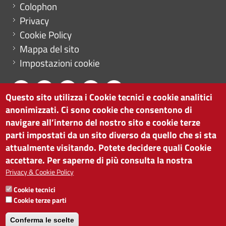
Menu footer
Colophon
Privacy
Cookie Policy
Mappa del sito
Impostazioni cookie
Questo sito utilizza i Cookie tecnici e cookie analitici
anonimizzati. Ci sono cookie che consentono di
CAMERA DI COMMERCIO DI BOLZANO
navigare all’interno del nostro sito e cookie terze
via Alto Adige 60 | I-39100 Bolzano
parti impostati da un sito diverso da quello che si sta
tel. 0471 945 511 |
info@camcom.bz.it
attualmente visitando. Potete decidere quali Cookie
Partita IVA: 00376420212
accettare. Per saperne di più consulta la nostra
ISTITUTO PER LA PROMOZIONE DELLO
Privacy & Cookie Policy
SVILUPPO ECONOMICO
Cookie tecnici
Partita IVA: 01716880214
Cookie terze parti
Conferma le scelte