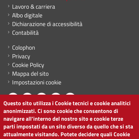
Lavoro & carriera
Albo digitale
Dichiarazione di accessibilità
Contabilità
Menu footer
Colophon
Privacy
Cookie Policy
Mappa del sito
Impostazioni cookie
Questo sito utilizza i Cookie tecnici e cookie analitici
anonimizzati. Ci sono cookie che consentono di
CAMERA DI COMMERCIO DI BOLZANO
navigare all’interno del nostro sito e cookie terze
via Alto Adige 60 | I-39100 Bolzano
parti impostati da un sito diverso da quello che si sta
tel. 0471 945 511 |
info@camcom.bz.it
attualmente visitando. Potete decidere quali Cookie