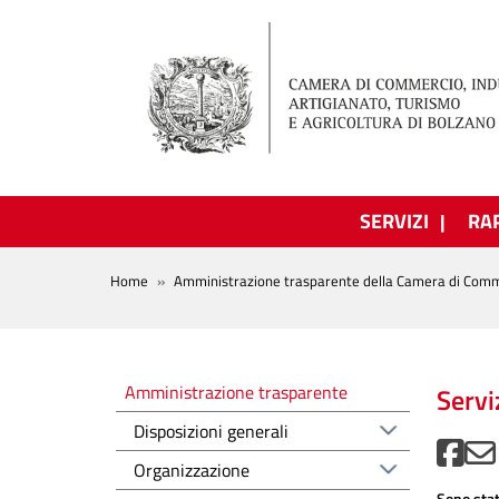
Salta al contenuto principale
SERVIZI
RA
BREADCRUMB
Home
Amministrazione trasparente della Camera di Comm
Amministrazione trasparente
Amministrazione trasparente
Servi
Disposizioni generali
Organizzazione
Sono stat