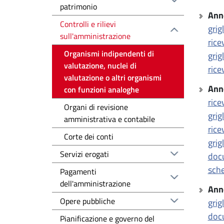
patrimonio
Ann
Controlli e rilievi
grig
sull'amministrazione
rice
Organismi indipendenti di
grig
valutazione, nuclei di
rice
valutazione o altri organismi
Ann
con funzioni analoghe
rice
Organi di revisione
grig
amministrativa e contabile
rice
Corte dei conti
grig
Servizi erogati
docu
sche
Pagamenti
dell'amministrazione
Ann
Opere pubbliche
grig
docu
Pianificazione e governo del