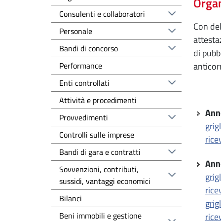
Organ
Consulenti e collaboratori
Con del
Personale
attesta
Bandi di concorso
di pubb
Performance
anticor
Enti controllati
Attività e procedimenti
Ann
Provvedimenti
grig
Controlli sulle imprese
rice
Bandi di gara e contratti
Ann
Sovvenzioni, contributi,
grig
sussidi, vantaggi economici
rice
Bilanci
grig
Beni immobili e gestione
rice