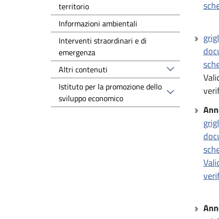
sche
territorio
Informazioni ambientali
grig
Interventi straordinari e di
docu
emergenza
sche
Altri contenuti
Vali
Istituto per la promozione dello
veri
sviluppo economico
Ann
grig
docu
sche
Vali
veri
Ann