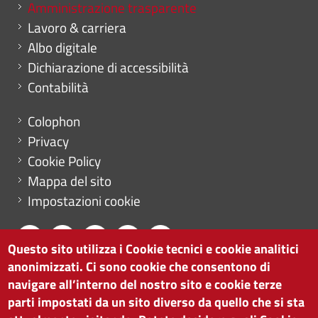
Mini menu di servizio
Amministrazione trasparente
Lavoro & carriera
Albo digitale
Dichiarazione di accessibilità
Contabilità
Menu footer
Colophon
Privacy
Cookie Policy
Mappa del sito
Impostazioni cookie
Questo sito utilizza i Cookie tecnici e cookie analitici
anonimizzati. Ci sono cookie che consentono di
CAMERA DI COMMERCIO DI BOLZANO
navigare all’interno del nostro sito e cookie terze
via Alto Adige 60 | I-39100 Bolzano
parti impostati da un sito diverso da quello che si sta
tel. 0471 945 511 |
info@camcom.bz.it