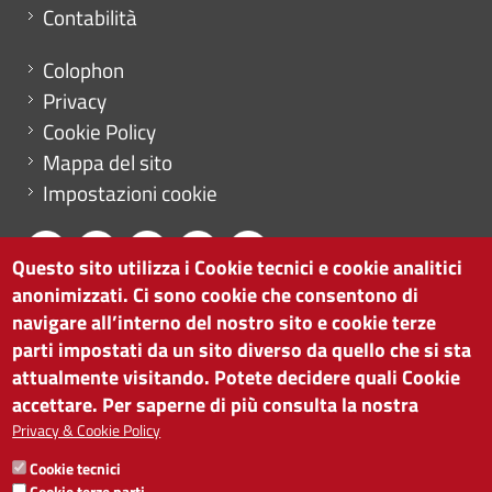
Contabilità
Menu footer
Colophon
Privacy
Cookie Policy
Mappa del sito
Impostazioni cookie
Questo sito utilizza i Cookie tecnici e cookie analitici
anonimizzati. Ci sono cookie che consentono di
CAMERA DI COMMERCIO DI BOLZANO
navigare all’interno del nostro sito e cookie terze
via Alto Adige 60 | I-39100 Bolzano
parti impostati da un sito diverso da quello che si sta
tel. 0471 945 511 |
info@camcom.bz.it
attualmente visitando. Potete decidere quali Cookie
Partita IVA: 00376420212
accettare. Per saperne di più consulta la nostra
ISTITUTO PER LA PROMOZIONE DELLO
Privacy & Cookie Policy
SVILUPPO ECONOMICO
Cookie tecnici
Partita IVA: 01716880214
Cookie terze parti