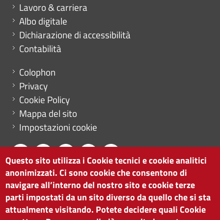
Lavoro & carriera
Albo digitale
Dichiarazione di accessibilità
Contabilità
Menu footer
Colophon
Privacy
Cookie Policy
Mappa del sito
Impostazioni cookie
Questo sito utilizza i Cookie tecnici e cookie analitici
anonimizzati. Ci sono cookie che consentono di
CAMERA DI COMMERCIO DI BOLZANO
navigare all’interno del nostro sito e cookie terze
via Alto Adige 60 | I-39100 Bolzano
parti impostati da un sito diverso da quello che si sta
tel. 0471 945 511 |
info@camcom.bz.it
attualmente visitando. Potete decidere quali Cookie
Partita IVA: 00376420212