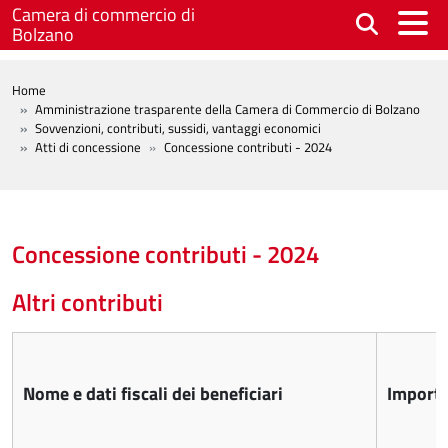
Salta al contenuto principale
Camera di commercio di
Bolzano
BREADCRUMB
Home
Amministrazione trasparente della Camera di Commercio di Bolzano
Sovvenzioni, contributi, sussidi, vantaggi economici
Atti di concessione
Concessione contributi - 2024
Concessione contributi - 2024
Altri contributi
Nome e dati fiscali dei beneficiari
Import