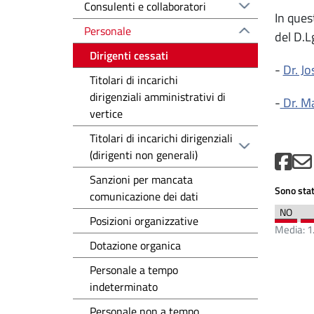
Consulenti e collaboratori
In ques
Personale
del D.L
Dirigenti cessati
-
Dr. J
Titolari di incarichi
dirigenziali amministrativi di
-
Dr. Ma
vertice
Titolari di incarichi dirigenziali
(dirigenti non generali)
Sanzioni per mancata
Sono stat
comunicazione dei dati
Posizioni organizzative
Media:
1
Dotazione organica
Personale a tempo
indeterminato
Personale non a tempo