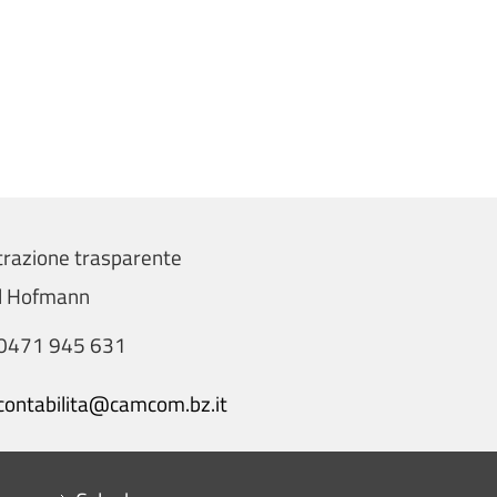
razione trasparente
el Hofmann
0471 945 631
contabilita@camcom.bz.it
Menu footer