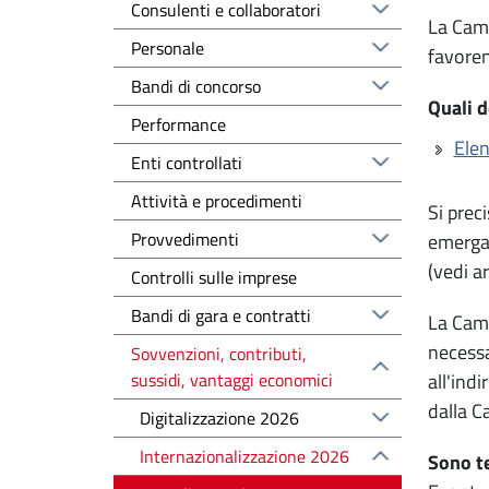
Consulenti e collaboratori
La Came
Personale
favoren
Bandi di concorso
Quali 
Performance
Ele
Enti controllati
Attività e procedimenti
Si prec
Provvedimenti
emerga 
(vedi a
Controlli sulle imprese
Bandi di gara e contratti
La Came
necessa
Sovvenzioni, contributi,
sussidi, vantaggi economici
all'ind
dalla C
Digitalizzazione 2026
Internazionalizzazione 2026
Sono te