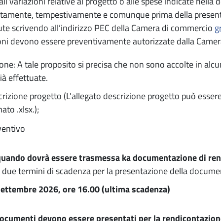
li variazioni relative al progetto o alle spese indicate ne
amente, tempestivamente e comunque prima della presenta
te scrivendo all’indirizzo PEC della Camera di commercio
g
oni devono essere preventivamente autorizzate dalla Came
one: A tale proposito si precisa che non sono accolte in alcun
ià effettuate.
rizione progetto (L'allegato descrizione progetto può essere
ato .xlsx.);
ventivo
quando dovrà essere trasmessa ka documentazione di ren
 due termini di scadenza per la presentazione della docume
settembre 2026, ore 16.00 (ultima scadenza)
documenti devono essere presentati per la rendicontazio