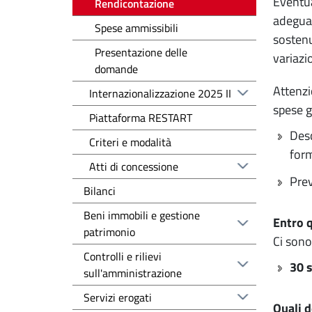
Eventua
Rendicontazione
adeguat
Spese ammissibili
sostenu
Presentazione delle
variazi
domande
Attenzi
Internazionalizzazione 2025 II
spese g
Piattaforma RESTART
Desc
Criteri e modalità
form
Atti di concessione
Pre
Bilanci
Beni immobili e gestione
Entro 
patrimonio
Ci sono
Controlli e rilievi
30 
sull'amministrazione
Servizi erogati
Quali 