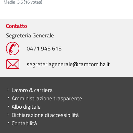
Media:
3.6
(
16
votes)
Contatto
Segreteria Generale
0471 945 615
segreteriagenerale@camcom.bz.it
Mini menu di servizio
Lavoro & carriera
Amministrazione trasparente
Albo digitale
Dichiarazione di accessibilità
Contabilità