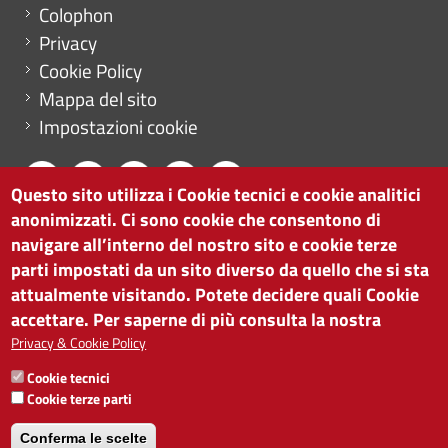
Menu footer
Colophon
Privacy
Cookie Policy
Mappa del sito
Impostazioni cookie
Questo sito utilizza i Cookie tecnici e cookie analitici
anonimizzati. Ci sono cookie che consentono di
CAMERA DI COMMERCIO DI BOLZANO
navigare all’interno del nostro sito e cookie terze
via Alto Adige 60 | I-39100 Bolzano
parti impostati da un sito diverso da quello che si sta
tel. 0471 945 511 |
info@camcom.bz.it
attualmente visitando. Potete decidere quali Cookie
Partita IVA: 00376420212
accettare. Per saperne di più consulta la nostra
ISTITUTO PER LA PROMOZIONE DELLO
Privacy & Cookie Policy
SVILUPPO ECONOMICO
Cookie tecnici
Partita IVA: 01716880214
Cookie terze parti
Conferma le scelte