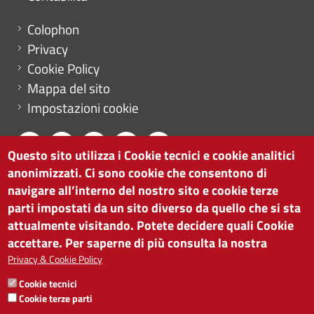
Menu footer
Colophon
Privacy
Cookie Policy
Mappa del sito
Impostazioni cookie
Questo sito utilizza i Cookie tecnici e cookie analitici
anonimizzati. Ci sono cookie che consentono di
CAMERA DI COMMERCIO DI BOLZANO
navigare all’interno del nostro sito e cookie terze
via Alto Adige 60 | I-39100 Bolzano
parti impostati da un sito diverso da quello che si sta
tel. 0471 945 511 |
info@camcom.bz.it
attualmente visitando. Potete decidere quali Cookie
Partita IVA: 00376420212
accettare. Per saperne di più consulta la nostra
ISTITUTO PER LA PROMOZIONE DELLO
Privacy & Cookie Policy
SVILUPPO ECONOMICO
Cookie tecnici
Partita IVA: 01716880214
Cookie terze parti