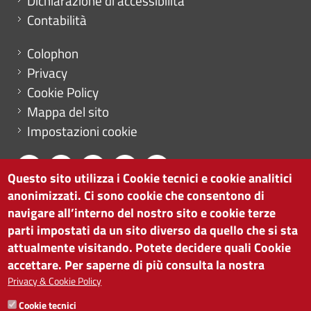
Dichiarazione di accessibilità
Contabilità
Menu footer
Colophon
Privacy
Cookie Policy
Mappa del sito
Impostazioni cookie
Questo sito utilizza i Cookie tecnici e cookie analitici
anonimizzati. Ci sono cookie che consentono di
CAMERA DI COMMERCIO DI BOLZANO
navigare all’interno del nostro sito e cookie terze
via Alto Adige 60 | I-39100 Bolzano
parti impostati da un sito diverso da quello che si sta
tel. 0471 945 511 |
info@camcom.bz.it
attualmente visitando. Potete decidere quali Cookie
Partita IVA: 00376420212
accettare. Per saperne di più consulta la nostra
ISTITUTO PER LA PROMOZIONE DELLO
Privacy & Cookie Policy
SVILUPPO ECONOMICO
Cookie tecnici