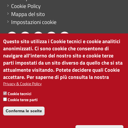
Cookie Policy
Mappa del sito
Impostazioni cookie
Questo sito utilizza i Cookie tecnici e cookie analitici
anonimizzati. Ci sono cookie che consentono di
CAMERA DI COMMERCIO DI BOLZANO
navigare all’interno del nostro sito e cookie terze
via Alto Adige 60 | I-39100 Bolzano
parti impostati da un sito diverso da quello che si sta
tel. 0471 945 511 |
info@camcom.bz.it
attualmente visitando. Potete decidere quali Cookie
Partita IVA: 00376420212
accettare. Per saperne di più consulta la nostra
ISTITUTO PER LA PROMOZIONE DELLO
Privacy & Cookie Policy
SVILUPPO ECONOMICO
Cookie tecnici
Partita IVA: 01716880214
Cookie terze parti
Conferma le scelte