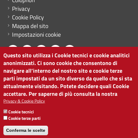
Privacy
Cookie Policy
Mappa del sito
Impostazioni cookie
Questo sito utilizza i Cookie tecnici e cookie analitici
anonimizzati. Ci sono cookie che consentono di
CAMERA DI COMMERCIO DI BOLZANO
navigare all’interno del nostro sito e cookie terze
via Alto Adige 60 | I-39100 Bolzano
parti impostati da un sito diverso da quello che si sta
tel. 0471 945 511 |
info@camcom.bz.it
attualmente visitando. Potete decidere quali Cookie
Partita IVA: 00376420212
accettare. Per saperne di più consulta la nostra
ISTITUTO PER LA PROMOZIONE DELLO
Privacy & Cookie Policy
SVILUPPO ECONOMICO
Cookie tecnici
Partita IVA: 01716880214
Cookie terze parti
Conferma le scelte